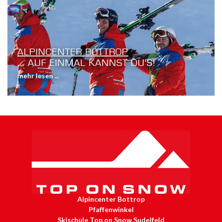
ALPINCENTER BOTTROP
... AUF EINMAL KANNST DU'S!
mehr lesen ...
Alpincenter Bottrop
Pfaffenwinkel
Skischule Top on Snow Sudelfeld